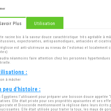
imer
Savoir Plus
Utilisation
tte racine bio à la saveur douce caractéristique très agréable à 
titussives, expectorantes, antispasmodiques, antiacides et cicatri
réglisse est anti-ulcéreuse au niveau de l'estomac et localement ci
htes)
 faudra néanmoins faire attention chez les personnes hypertendues 
érielle.
ilisations :
ton à mâcher
 peu d'histoire :
s Égyptiens l'utilisaient pour préparer une boisson douce appelée
atives. Elle était prisée pour ses propriétés apaisantes et ses eff
ppocrate et Dioscoride mentionnaient la réglisse dans leurs écrits
ucissantes. Elle était utilisée pour traiter la toux, les maux de gor