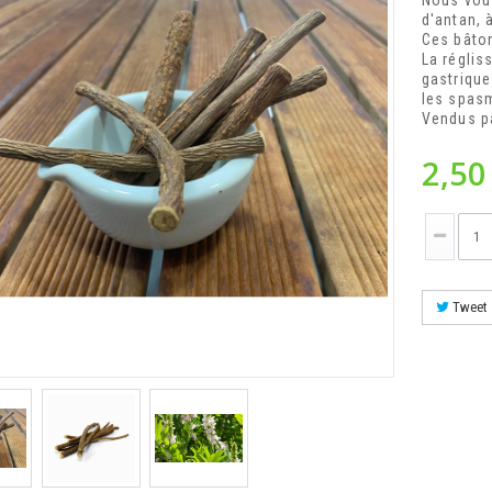
Nous vous
d'antan, à
Ces bâton
La régliss
gastrique
les spasm
Vendus pa
2,50
Tweet