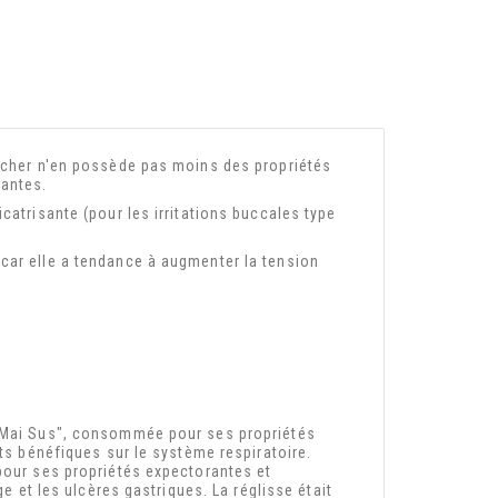
mâcher n'en possède pas moins des propriétés
santes.
catrisante (pour les irritations buccales type
car elle a tendance à augmenter la tension
 "Mai Sus", consommée pour ses propriétés
ets bénéfiques sur le système respiratoire.
 pour ses propriétés expectorantes et
ge et les ulcères gastriques. La réglisse était