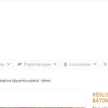
les
Phytothérapie
Indications
Réglisse (glycyrrhiza glabra) - bâtons
RÉGLI
BÂTO