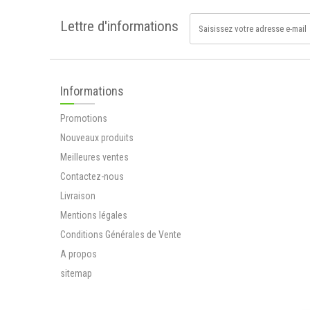
Mélange de...
Lettre d'informations
12,90 €
Ripple+ Power
Pods Recharge -
Informations
1000 Puffs
Victime de son...
Promotions
12,90 €
Nouveaux produits
Sabline (arenaria
rubra)
Meilleures ventes
La sabline...
Contactez-nous
3,80 €
Livraison
Mentions légales
Ripple+ Relax Pods
Recharge - 1000
Conditions Générales de Vente
Puffs
A propos
Ripple une...
12,90 €
sitemap
Tisane rénale Cure
de BREUSS