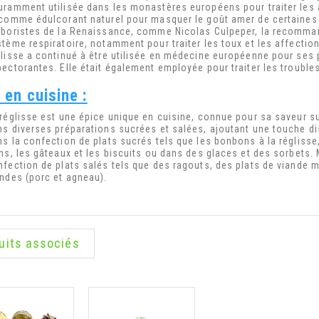
uramment utilisée dans les monastères européens pour traiter les af
 comme édulcorant naturel pour masquer le goût amer de certaines
rboristes de la Renaissance, comme Nicolas Culpeper, la recomman
stème respiratoire, notamment pour traiter les toux et les affectio
glisse a continué à être utilisée en médecine européenne pour ses 
pectorantes. Elle était également employée pour traiter les trouble
 en cuisine :
 réglisse est une épice unique en cuisine, connue pour sa saveur su
ns diverses préparations sucrées et salées, ajoutant une touche dist
ns la confection de plats sucrés tels que les bonbons à la réglisse
ns, les gâteaux et les biscuits ou dans des glaces et des sorbets. 
nfection de plats salés tels que des ragouts, des plats de viande 
andes (porc et agneau).
uits associés