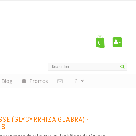
0
?
Blog
Promos
SSE (GLYCYRRHIZA GLABRA) -
NS