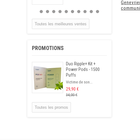
Genevrie
communi
Infusion
Hypertension
Tisane qui permet...
Toutes les meilleures ventes
15,90 €
Infusion Gastrite
PROMOTIONS
Cette tisane...
14,50 €
Duo Ripple+ Kit +
Power Pods - 1500
Infusion Foie
Puffs
Cholestérol
Victime de son...
Mélange de...
29,90 €
14,90 €
34,00 €
Infusettes Calcul
Toutes les promos
rénal
Cette tisane...
12,90 €
Infusion Diabète