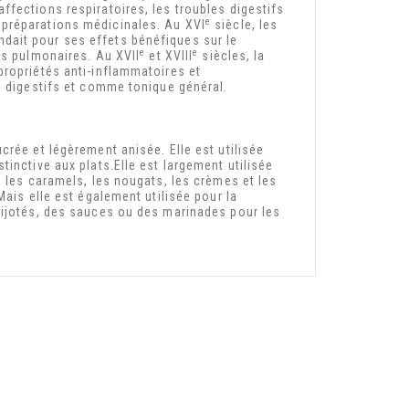
fections respiratoires, les troubles digestifs
e
 préparations médicinales. Au XVI
siècle, les
dait pour ses effets bénéfiques sur le
e
e
ns pulmonaires. Au XVII
et XVIII
siècles, la
propriétés anti-inflammatoires et
s digestifs et comme tonique général.
crée et légèrement anisée. Elle est utilisée
inctive aux plats.Elle est largement utilisée
, les caramels, les nougats, les crèmes et les
Mais elle est également utilisée pour la
mijotés, des sauces ou des marinades pour les