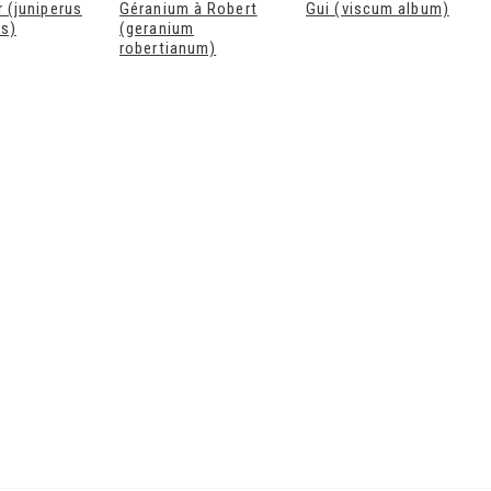
r (juniperus
Géranium à Robert
Gui (viscum album)
s)
(geranium
robertianum)