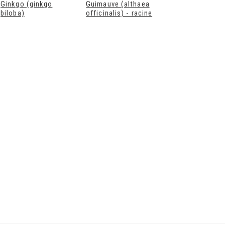
Ginkgo (ginkgo
Guimauve (althaea
Gentiane (gent
biloba)
officinalis) - racine
lutea)