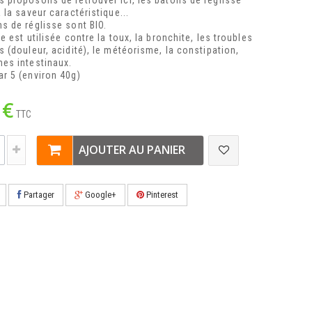
 proposons de retrouver ici, les bâtons de réglisse
 la saveur caractéristique...
s de réglisse sont BIO.
e est utilisée contre la toux, la bronchite, les troubles
s (douleur, acidité), le météorisme, la constipation,
es intestinaux.
r 5 (environ 40g)
 €
TTC
AJOUTER AU PANIER
Partager
Google+
Pinterest