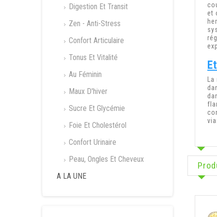
co
Digestion Et Transit
et
he
Zen - Anti-Stress
sy
ré
Confort Articulaire
ex
Tonus Et Vitalité
Et
Au Féminin
La
da
Maux D'hiver
da
fla
Sucre Et Glycémie
co
vi
Foie Et Cholestérol
Confort Urinaire
Peau, Ongles Et Cheveux
Prod
A LA UNE