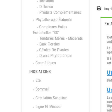
Inhalation
Diffusion
Impr
Produits Complémentaires
Phytothérapie Élaborée
En 
Complexes Huiles
Essentielles "3D"
Ce
Teintures Mères - Macérats
an
Eaux Florales
La 
Gélules De Plantes
ap
Divers Phytothérapie
Il
Cosmétiques
art
INDICATIONS
Ut
Été
Bâ
Sommeil
Un
Circulation Sanguine
Le
cur
Hi
Ligne Et Minceur
ado