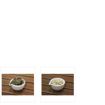
Déodorant
Déodorant stick
recharge bio éclat
rechargeable bio
de soleil Endro
éclat de soleil
Endro
Endro déodorant...
Endro déodorant...
8,90 €
10,90 €