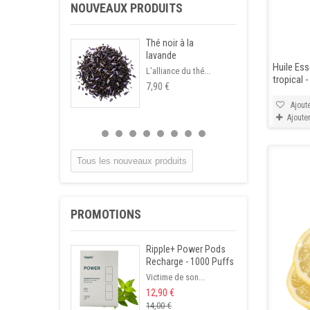
NOUVEAUX PRODUITS
Thé noir à la
lavande
Huile Ess
L’alliance du thé...
tropical -
7,90 €
Ajoute
Ajoute
Tous les nouveaux produits
PROMOTIONS
Ripple+ Power Pods
Recharge - 1000 Puffs
Victime de son...
12,90 €
14,00 €