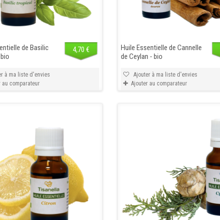
Déodorant
Déodorant stick
recharge bio éclat
rechargeable bio
entielle de Basilic
Huile Essentielle de Cannelle
de soleil Endro
fraicheur végétale
4,70 €
 bio
de Ceylan - bio
Endro
Endro déodorant...
Endro déodorant...
8,90 €
r à ma liste d'envies
Ajouter à ma liste d'envies
10,90 €
r au comparateur
Ajouter au comparateur