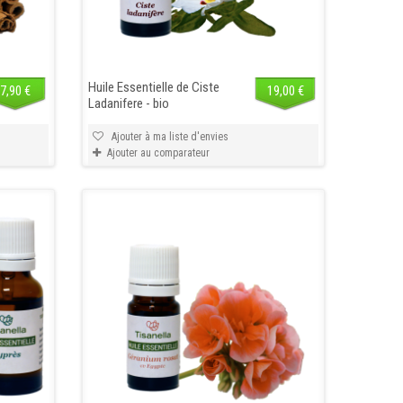
Déodorant
Déodorant stick
recharge bio éclat
rechargeable bio
Huile Essentielle de Ciste
de soleil Endro
éclat de soleil
7,90 €
19,00 €
Ladanifere - bio
Endro
Endro déodorant...
Endro déodorant...
8,90 €
Ajouter à ma liste d'envies
10,90 €
Ajouter au comparateur