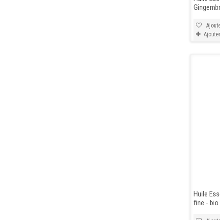
Gingembr
Ajoute
Ajoute
Huile Ess
fine - bio