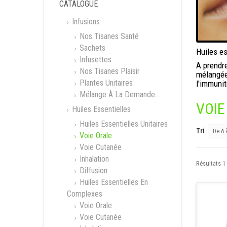
CATALOGUE
Infusions
Nos Tisanes Santé
Sachets
Huiles es
Infusettes
A prendr
Nos Tisanes Plaisir
mélangée 
Plantes Unitaires
l'immunit
Mélange À La Demande...
VOIE
Huiles Essentielles
Huiles Essentielles Unitaires
Tri
De A 
Voie Orale
Voie Cutanée
Inhalation
Résultats 1 
Diffusion
Huiles Essentielles En
Complexes
Voie Orale
Voie Cutanée