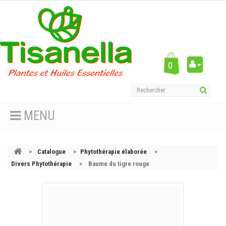
0
MENU
>
Catalogue
>
Phytothérapie élaborée
>
Divers Phytothérapie
>
Baume du tigre rouge