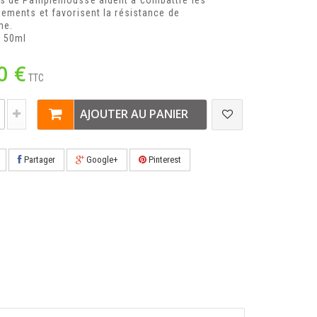
ns de Pamplemousse aident à combattre les
sements et favorisent la résistance de
me.
e 50ml
0 €
TTC
AJOUTER AU PANIER
Partager
Google+
Pinterest