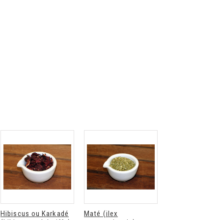
Hibiscus ou Karkadé
Maté (ilex
Guarana (paulli