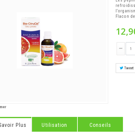
Les pépi
refroidis
l’organis
Flacon d
12,9
Tweet
imer
Savoir Plus
Utilisation
Conseils