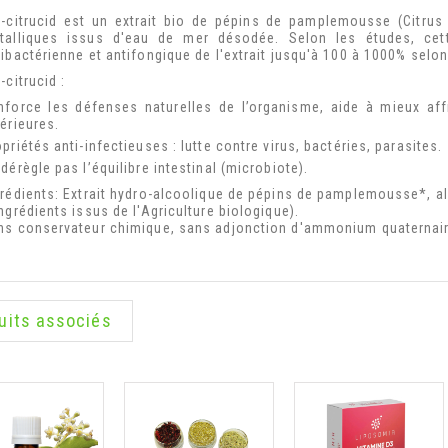
o-citrucid est un extrait bio de pépins de pamplemousse (Citrus
talliques issus d'eau de mer désodée. Selon les études, cette 
tibactérienne et antifongique de l'extrait jusqu'à 100 à 1000% selo
-citrucid :
nforce les défenses naturelles de l’organisme, aide à mieux aff
érieures.
priétés anti-infectieuses : lutte contre virus, bactéries, parasites.
dérègle pas l’équilibre intestinal (microbiote).
grédients: Extrait hydro-alcoolique de pépins de pamplemousse*, al
ngrédients issus de l'Agriculture biologique).
ns conservateur chimique, sans adjonction d'ammonium quaternair
uits associés