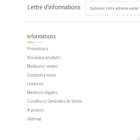
Lettre d'informations
Mélange de...
12,90 €
Ripple+ Power
Informations
Pods Recharge -
1000 Puffs
Promotions
Victime de son...
Nouveaux produits
12,90 €
Sabline (arenaria
Meilleures ventes
rubra)
Contactez-nous
La sabline...
Livraison
3,80 €
Mentions légales
Ripple+ Relax Pods
Conditions Générales de Vente
Recharge - 1000
Puffs
A propos
Ripple une...
sitemap
12,90 €
Tisane rénale Cure
de BREUSS