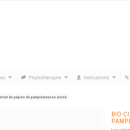
les
Phytothérapie
Indications
xtrait de pépins de pamplemousse activé
BIO-C
PAMP