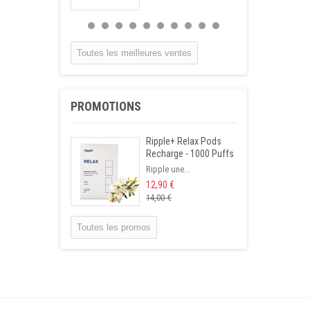
Infusion
Hypertension
Tisane qui permet...
Toutes les meilleures ventes
15,90 €
Infusion Gastrite
PROMOTIONS
Cette tisane...
14,50 €
Ripple+ Relax Pods
Recharge - 1000 Puffs
Infusion Foie
Ripple une...
Cholestérol
12,90 €
Mélange de...
14,00 €
14,90 €
Toutes les promos
Infusettes Calcul
rénal
Cette tisane...
12,90 €
Infusion Diabète