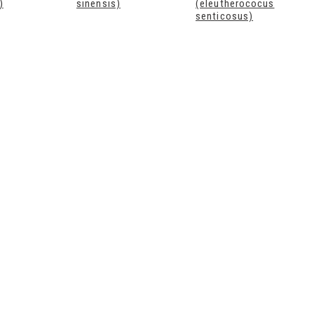
)
sinensis)
(eleutherococus
senticosus)
Déodorant
Déodorant stick
recharge bio éclat
rechargeable bio
de soleil Endro
fraicheur végétale
Endro
Endro déodorant...
Endro déodorant...
8,90 €
10,90 €