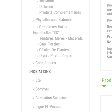
Inhalation
Bi
Diffusion
mé
Produits Complémentaires
an
Phytothérapie Élaborée
Bio
Complexes Huiles
Re
ext
Essentielles "3D"
Pro
Teintures Mères - Macérats
Ne 
Eaux Florales
In
Gélules De Plantes
(*I
Divers Phytothérapie
Sa
Cosmétiques
INDICATIONS
Prod
Été
Sommeil
Circulation Sanguine
Ligne Et Minceur