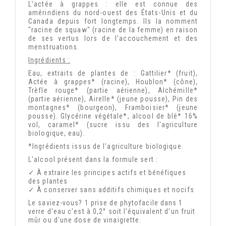
L'actée à grappes : elle est connue des
amérindiens du nord-ouest des États-Unis et du
Canada depuis fort longtemps. Ils la nomment
"racine de squaw" (racine de la femme) en raison
de ses vertus lors de l'accouchement et des
menstruations.
Ingrédients :
Eau, extraits de plantes de : Gattilier* (fruit),
Actée à grappes* (racine), Houblon* (cône),
Trèfle rouge* (partie aérienne), Alchémille*
(partie aérienne), Airelle* (jeune pousse), Pin des
montagnes* (bourgeon), Framboisier* (jeune
pousse). Glycérine végétale*, alcool de blé* 16%
vol, caramel* (sucre issu des l'agriculture
biologique, eau).
*Ingrédients issus de l'agriculture biologique.
L'alcool présent dans la formule sert :
✓ À extraire les principes actifs et bénéfiques
des plantes
✓ À conserver sans additifs chimiques et nocifs
Le saviez-vous? 1 prise de phytofacile dans 1
verre d'eau c'est à 0,2° soit l'équivalent d'un fruit
mûr ou d'une dose de vinaigrette.