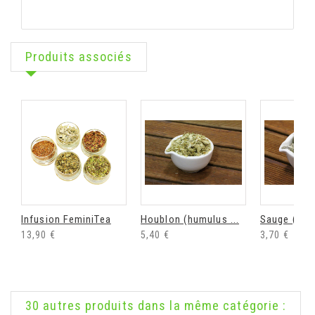
Produits associés
Infusion FeminiTea
Houblon (humulus ...
Sauge (salvi
13,90 €
5,40 €
3,70 €
30 autres produits dans la même catégorie :