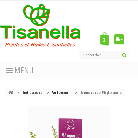
0
MENU
>
Indications
>
Au féminin
>
Ménopause Phytofacile