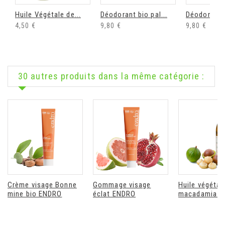
Huile Végétale de...
Déodorant bio pal...
Déodorant b
4,50 €
9,80 €
9,80 €
30 autres produits dans la même catégorie :
Crème visage Bonne
Gommage visage
Huile végétal
mine bio ENDRO
éclat ENDRO
macadamia b