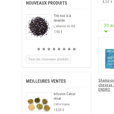
4,50 €
NOUVEAUX PRODUITS
Thé noir à la
lavande
30 a
L’alliance du thé...
7,90 €
Tous les nouveaux produits
Shampoin
MEILLEURES VENTES
cheveux
ENDRO
Infusion Calcul
rénal
Cette tisane...
14,50 €