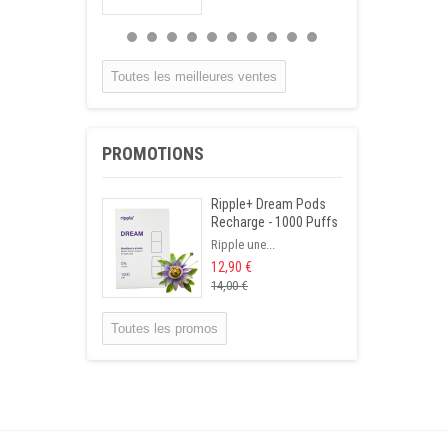
Infusion
Hypertension
Tisane qui permet...
Toutes les meilleures ventes
15,90 €
Infusion Gastrite
PROMOTIONS
Cette tisane...
14,50 €
Ripple+ Dream Pods
Recharge - 1000 Puffs
Infusion Foie
Ripple une...
Cholestérol
12,90 €
Mélange de...
14,00 €
14,90 €
Toutes les promos
Infusettes Calcul
rénal
Cette tisane...
12,90 €
Infusion Diabète