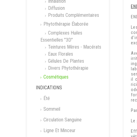
Inhalation
EN
Diffusion
Produits Complémentaires
END
Phytothérapie Élaborée
Le
Complexes Huiles
co
d'
Essentielles "3D"
exc
Teintures Mères - Macérats
Av
Eaux Florales
ir
Gélules De Plantes
in
Divers Phytothérapie
la
se
Cosmétiques
il
ri
INDICATIONS
od
fo
Été
re
Sommeil
Pa
Circulation Sanguine
Le 
Ligne Et Minceur
Ef
vê