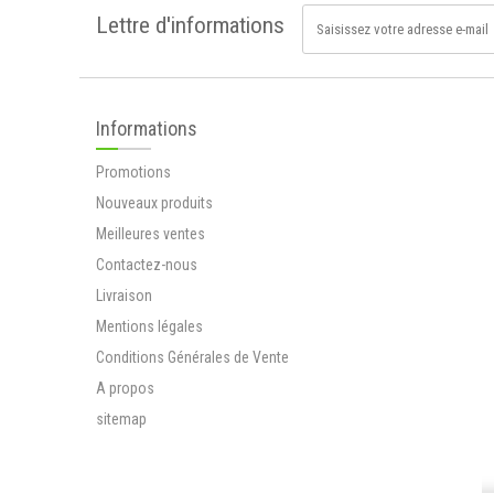
Lettre d'informations
Mélange de...
12,90 €
Ripple+ Power
Informations
Pods Recharge -
1000 Puffs
Promotions
Victime de son...
Nouveaux produits
12,90 €
Sabline (arenaria
Meilleures ventes
rubra)
Contactez-nous
La sabline...
Livraison
3,80 €
Mentions légales
Ripple+ Relax Pods
Conditions Générales de Vente
Recharge - 1000
Puffs
A propos
Ripple une...
sitemap
12,90 €
Tisane rénale Cure
de BREUSS