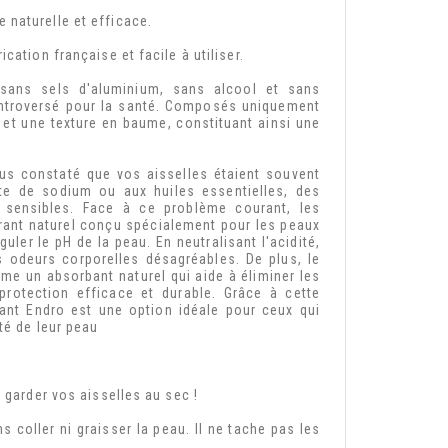
 naturelle et efficace.
ation française et facile à utiliser.
 sans sels d'aluminium, sans alcool et sans
ontroversé pour la santé. Composés uniquement
s et une texture en baume, constituant ainsi une
us constaté que vos aisselles étaient souvent
nate de sodium ou aux huiles essentielles, des
x sensibles. Face à ce problème courant, les
rant naturel conçu spécialement pour les peaux
ler le pH de la peau. En neutralisant l'acidité,
s odeurs corporelles désagréables. De plus, le
mme un absorbant naturel qui aide à éliminer les
 protection efficace et durable. Grâce à cette
ant Endro est une option idéale pour ceux qui
té de leur peau
 garder vos aisselles au sec !
 coller ni graisser la peau. Il ne tache pas les