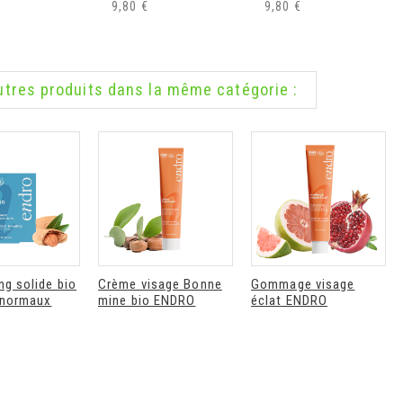
9,80 €
9,80 €
Déodorant
Déodorant stick
recharge bio éclat
rechargeable bio
utres produits dans la même catégorie :
de soleil Endro
fraicheur végétale
Endro
Endro déodorant...
Endro déodorant...
8,90 €
10,90 €
g solide bio
Crème visage Bonne
Gommage visage
 normaux
mine bio ENDRO
éclat ENDRO