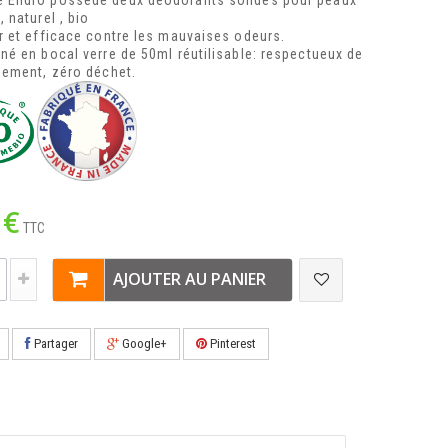
 Endro possède deux déodorants solides pour peaux
 naturel , bio
r et efficace contre les mauvaises odeurs.
né en bocal verre de 50ml réutilisable: respectueux de
nement, zéro déchet.
 €
TTC
AJOUTER AU PANIER
Partager
Google+
Pinterest