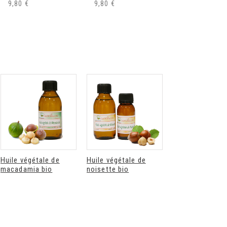
9,80 €
9,80 €
Déodorant
Déodorant stick
recharge bio éclat
rechargeable bio
de soleil Endro
éclat de soleil
Endro
Endro déodorant...
Endro déodorant...
8,90 €
10,90 €
Huile végétale de
Huile végétale de
Huile végétale
macadamia bio
noisette bio
d'amande douce