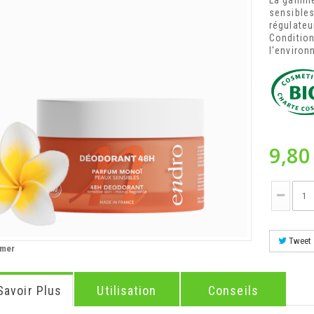
La gamme
sensibles,
régulateu
Condition
l'environ
9,80
Tweet
imer
Savoir Plus
Utilisation
Conseils