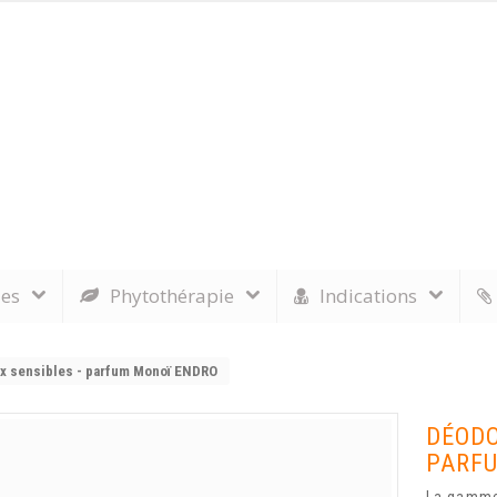
les
Phytothérapie
Indications
ux sensibles - parfum Monoï ENDRO
DÉODO
PARF