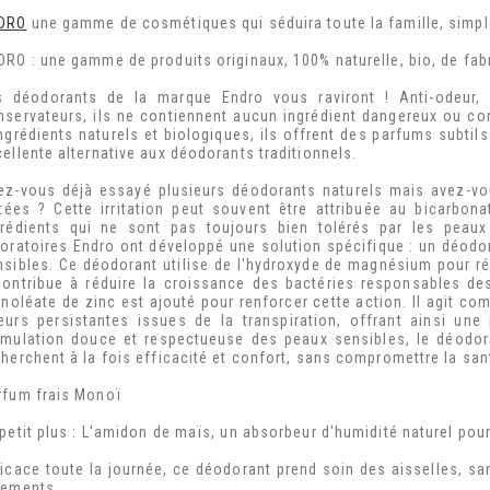
DRO
une gamme de cosmétiques qui séduira toute la famille, simple
RO : une gamme de produits originaux, 100% naturelle, bio, de fabric
s déodorants de la marque Endro vous raviront ! Anti-odeur,
nservateurs, ils ne contiennent aucun ingrédient dangereux ou c
ingrédients naturels et biologiques, ils offrent des parfums subtil
ellente alternative aux déodorants traditionnels.
ez-vous déjà essayé plusieurs déodorants naturels mais avez-vo
ritées ? Cette irritation peut souvent être attribuée au bicarbo
grédients qui ne sont pas toujours bien tolérés par les peau
boratoires Endro ont développé une solution spécifique : un déodo
nsibles. Ce déodorant utilise de l'hydroxyde de magnésium pour régu
 contribue à réduire la croissance des bactéries responsables de
cinoléate de zinc est ajouté pour renforcer cette action. Il agit co
eurs persistantes issues de la transpiration, offrant ainsi une
rmulation douce et respectueuse des peaux sensibles, le déodor
cherchent à la fois efficacité et confort, sans compromettre la san
rfum frais Monoï
petit plus : L'amidon de maïs, un absorbeur d'humidité naturel pour
ficace toute la journée, ce déodorant prend soin des aisselles, sans
tements.