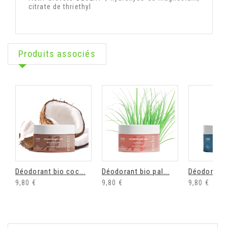
citrate de thriethyl
Produits associés
Déodorant bio coc...
Déodorant bio pal...
Déodorant b
9,80 €
9,80 €
9,80 €