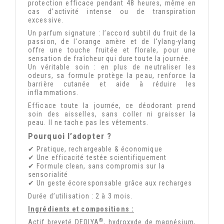
protection efficace pendant 48 heures, même en
cas d’activité intense ou de transpiration
excessive.
Un parfum signature : l’accord subtil du fruit de la
passion, de l'orange amère et de l'ylang-ylang
offre une touche fruitée et florale, pour une
sensation de fraîcheur qui dure toute la journée.
Un véritable soin : en plus de neutraliser les
odeurs, sa formule protège la peau, renforce la
barrière cutanée et aide à réduire les
inflammations.
Efficace toute la journée
, ce déodorant prend
soin des aisselles,
sans coller ni graisser
la
peau. Il ne tache pas les vêtements.
Pourquoi l’adopter ?
✔ Pratique, rechargeable & économique
✔ Une efficacité testée scientifiquement
✔ Formule clean, sans compromis sur la
sensorialité
✔ Un geste écoresponsable grâce aux recharges
Durée d’utilisation : 2 à 3 mois.
Ingrédients et compositions :
®
Actif breveté
DEOLYA
, hydroxyde de magnésium,