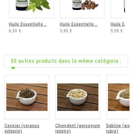
Huile Essentielle...
Huile Essentielle...
Huile Essent
6,50 €
3,90 €
9,50 €
30 autres produits dans la même catégorie :
Cerisier (cerasus
Chiendent (agropyrum
Sabline (aren
vulgaris)
repens)
rubra)