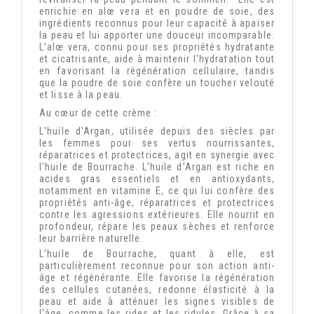
enrichie en alœ vera et en poudre de soie, des
ingrédients reconnus pour leur capacité à apaiser
la peau et lui apporter une douceur incomparable.
L’alœ vera, connu pour ses propriétés hydratante
et cicatrisante, aide à maintenir l'hydratation tout
en favorisant la régénération cellulaire, tandis
que la poudre de soie confère un toucher velouté
et lisse à la peau.
Au cœur de cette crème :
L'huile d'Argan, utilisée depuis des siècles par
les femmes pour ses vertus nourrissantes,
réparatrices et protectrices, agit en synergie avec
l'huile de Bourrache. L’huile d’Argan est riche en
acides gras essentiels et en antioxydants,
notamment en vitamine E, ce qui lui confère des
propriétés anti-âge, réparatrices et protectrices
contre les agressions extérieures. Elle nourrit en
profondeur, répare les peaux sèches et renforce
leur barrière naturelle.
L'huile de Bourrache, quant à elle, est
particulièrement reconnue pour son action anti-
âge et régénérante. Elle favorise la régénération
des cellules cutanées, redonne élasticité à la
peau et aide à atténuer les signes visibles de
l'âge, comme les rides et les ridules. Grâce à sa