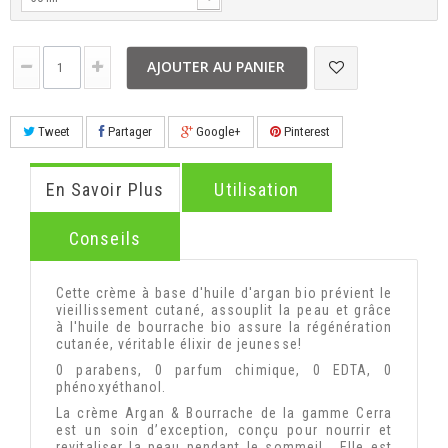
AJOUTER AU PANIER
Tweet
Partager
Google+
Pinterest
En Savoir Plus
Utilisation
Conseils
Cette crème à base d'huile d'argan bio prévient le
vieillissement cutané, assouplit la peau et grâce
à l'huile de bourrache bio assure la régénération
cutanée, véritable élixir de jeunesse!
0 parabens, 0 parfum chimique, 0 EDTA, 0
phénoxyéthanol.
La crème Argan & Bourrache de la gamme Cerra
est un soin d’exception, conçu pour nourrir et
revitaliser la peau pendant le sommeil. Elle est