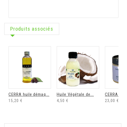
Produits associés
CERRA huile démaq...
Huile Végétale de...
CERRA crèm
15,20 €
4,50 €
23,00 €