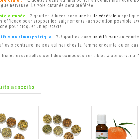
oie orale :
1-2 gouttes dans du miel ou sur un comprimé neutre p
tigue nerveuse. La voie cutanée sera préférée.
oie cutanée :
2 gouttes diluées dans
une huile végétale
à applique
ès efficace pour stopper les saignements (association possible ave
che pour bloquer un épistaxis.
iffusion atmosphérique :
2-3 gouttes dans
un diffuseur
en courte
f avis contraire, ne pas utiliser chez la femme enceinte ou en cas 
s huiles essentielles sont des composés sensibles à conserver à l'a
uits associés