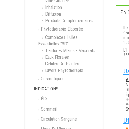
Voie Cutanée
Inhalation
En 
Diffusion
Produits Complémentaires
Il 
Phytothérapie Élaborée
Ch
Complexes Huiles
mo
10
Essentielles "3D"
Teintures Mères - Macérats
L'
35%
Eaux Florales
Gélules De Plantes
U
Divers Phytothérapie
Cosmétiques
-
A
- 
INDICATIONS
- 
- 
Été
-
H
- V
Sommeil
-
S
Circulation Sanguine
Ut