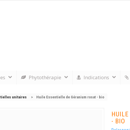
les
Phytothérapie
Indications
ielles unitaires
>
Huile Essentielle de Géranium rosat - bio
HUILE
- BIO