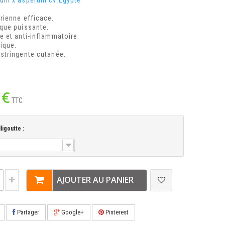
ium x asperum cv Egypte
rienne efficace.
que puissante.
e et anti-inflammatoire.
ique.
stringente cutanée.
 €
TTC
lligoutte :
AJOUTER AU PANIER
Partager
Google+
Pinterest