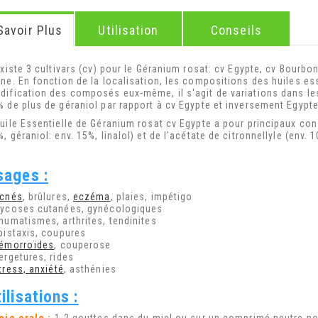
Savoir Plus
Utilisation
Conseils
existe 3 cultivars (cv) pour le Géranium rosat: cv Egypte, cv Bourb
ine. En fonction de la localisation, les compositions des huiles es
dification des composés eux-même, il s'agit de variations dans les
% de plus de géraniol par rapport à cv Egypte et inversement Egypte
Huile Essentielle de Géranium rosat cv Egypte a pour principaux con
, géraniol: env. 15%, linalol) et de l'acétate de citronnellyle (env. 
sages :
cnés
, brûlures,
eczéma
, plaies, impétigo
Mycoses cutanées, gynécologiques
Rhumatismes, arthrites, tendinites
Épistaxis, coupures
émorroïdes
, couperose
ergetures, rides
tress, anxiété
, asthénies
ilisations :