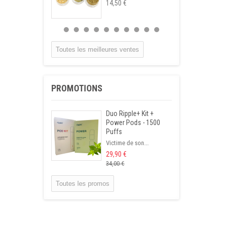
14,50 €
Infusion
Hypertension
Tisane qui permet...
Toutes les meilleures ventes
15,90 €
Infusion Gastrite
PROMOTIONS
Cette tisane...
14,50 €
Duo Ripple+ Kit +
Power Pods - 1500
Infusion Foie
Puffs
Cholestérol
Victime de son...
Mélange de...
29,90 €
14,90 €
34,00 €
Infusettes Calcul
Toutes les promos
rénal
Cette tisane...
12,90 €