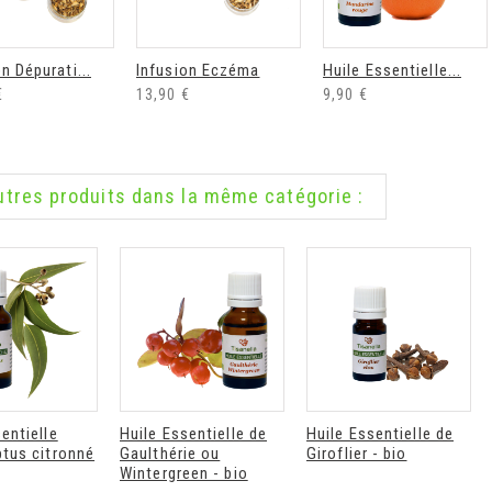
n Dépurati...
Infusion Eczéma
Huile Essentielle...
Déodorant
Déodorant stick
€
13,90 €
9,90 €
recharge bio éclat
rechargeable bio
de soleil Endro
fraicheur végétale
Endro
Endro déodorant...
Endro déodorant...
8,90 €
utres produits dans la même catégorie :
10,90 €
entielle
Huile Essentielle de
Huile Essentielle de
ptus citronné
Gaulthérie ou
Giroflier - bio
Wintergreen - bio