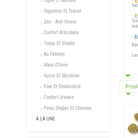
Ligne Et Minceur
-
V
fa
Digestion Et Transit
-
V
Tr
Zen - Anti-Stress
mè
Confort Articulaire
-
D
Tonus Et Vitalité
Sau
Au Féminin
Le
Maux D'hiver
Sucre Et Glycémie
Prod
Foie Et Cholestérol
Confort Urinaire
Peau, Ongles Et Cheveux
A LA UNE