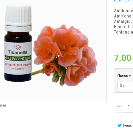
Pelargon
Antibacté
Antifongi
Antalgiqu
Hémostat
Tonique a
7,00
Flacon sti
5 ml
imer
Tweet