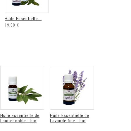
Huile Essentielle...
Déodorant
Déodorant stick
19,00 €
recharge bio éclat
rechargeable bio
de soleil Endro
éclat de soleil
Endro
Endro déodorant...
Endro déodorant...
8,90 €
10,90 €
Huile Essentielle de
Huile Essentielle de
Huile Essentiel
Laurier noble - bio
Lavande fine - bio
Lemongrass - b