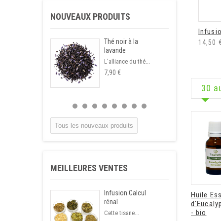
NOUVEAUX PRODUITS
Infusio
Thé noir à la
14,50 
lavande
L’alliance du thé...
7,90 €
30 a
Tous les nouveaux produits
MEILLEURES VENTES
Infusion Calcul
Huile Ess
rénal
d'Eucaly
- bio
Cette tisane...