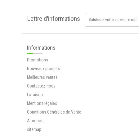
Infusion Diabète
Mélange de...
Lettre d'informations
12,90 €
Ripple+ Power
Pods Recharge -
Informations
1000 Puffs
Victime de son...
Promotions
12,90 €
Nouveaux produits
Sabline (arenaria
rubra)
Meilleures ventes
La sabline...
Contactez-nous
3,80 €
Livraison
Mentions légales
Ripple+ Relax Pods
Recharge - 1000
Conditions Générales de Vente
Puffs
A propos
Ripple une...
12,90 €
sitemap
Tisane rénale Cure