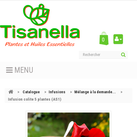
0
MENU
>
Catalogue
>
Infusions
>
Mélange à la demande...
>
Infusion colite 5 plantes (AS1)