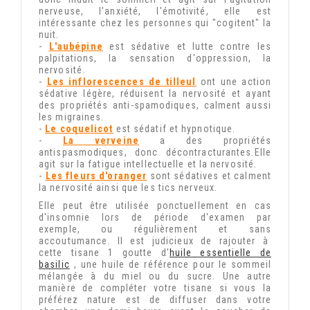
nerveuse, l'anxiété, l'émotivité, elle est
intéressante chez les personnes qui "cogitent" la
nuit.
-
L'aubépine
est sédative et lutte contre les
palpitations, la sensation d'oppression, la
nervosité.
-
Les inflorescences de tilleul
ont une action
sédative légère, réduisent la nervosité et ayant
des propriétés anti-spamodiques, calment aussi
les migraines.
-
Le coquelicot
est sédatif et hypnotique.
-
La verveine
a des propriétés
antispasmodiques, donc décontracturantes.Elle
agit sur la fatigue intellectuelle et la nervosité.
-
Les fleurs d'oranger
sont sédatives et calment
la nervosité ainsi que les tics nerveux.
Elle peut être utilisée ponctuellement en cas
d'insomnie lors de période d'examen par
exemple, ou régulièrement et sans
accoutumance. Il est judicieux de rajouter à
cette tisane 1 goutte d'
huile essentielle de
basilic
, une huile de référence pour le sommeil
mélangée à du miel ou du sucre. Une autre
manière de compléter votre tisane si vous la
préférez nature est de diffuser dans votre