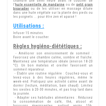
chambre une demi heure avant le coucher de
l'
huile essentielle de mandarine
ou de
petit grain
bigaradier
ou de les utiliser en massage diluée
dans une huile végétale sur la plante des pieds ou
les poignets ... pour être zen et apaisé !
Utilisations :
Infuser 15 minutes.
Boire avant le coucher.
Règles hygiéno-diététiques :
- Améliorer son environnement de sommeil :
Favorisez une chambre calme, sombre et fraîche.
Maintenez une température idéale (environ 18-20
°C). Un bon matelas et oreiller favorisent un
sommeil réparateur.
- Établir une routine régulière : Couchez-vous et
levez-vous à des heures régulières, même le
week-end. Pratiquez une activité calme avant de
dormir (lecture, méditation, bain chaud). Limitez
les siestes à 20-30 minutes, et pas trop tard dans
la journée.
- Adapter ses habitudes alimentaires : Réduisez
la consommation de café, thé, alcool et
boissons énergisantes, surtout après 15h.