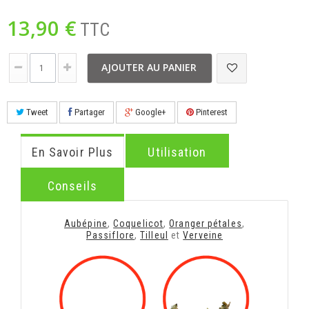
13,90 €
TTC
AJOUTER AU PANIER
Tweet
Partager
Google+
Pinterest
En Savoir Plus
Utilisation
Conseils
Aubépine
,
Coquelicot
,
Oranger pétales
,
Passiflore
,
Tilleul
et
Verveine