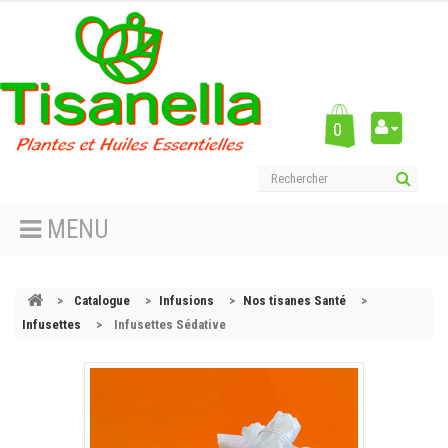
0
MENU
>
Catalogue
>
Infusions
>
Nos tisanes Santé
>
Infusettes
>
Infusettes Sédative