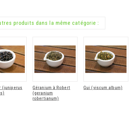
Déodorant
Déodorant stick
utres produits dans la même catégorie :
recharge bio éclat
rechargeable bio
de soleil Endro
fraicheur végétale
Endro
Endro déodorant...
Endro déodorant...
8,90 €
10,90 €
r (juniperus
Géranium à Robert
Gui (viscum album)
s)
(geranium
robertianum)