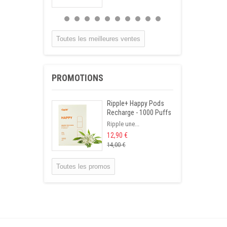
Infusion
Hypertension
Tisane qui permet...
Toutes les meilleures ventes
15,90 €
Infusion Gastrite
PROMOTIONS
Cette tisane...
14,50 €
Ripple+ Happy Pods
Recharge - 1000 Puffs
Infusion Foie
Ripple une...
Cholestérol
12,90 €
Mélange de...
14,00 €
14,90 €
Toutes les promos
Infusettes Calcul
rénal
Cette tisane...
12,90 €
Infusion Diabète