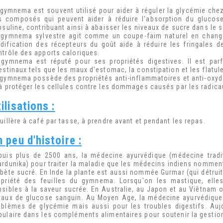
 gymnema est souvent utilisé pour aider à réguler la glycémie chez
s composés qui peuvent aider à réduire l'absorption du glucose
nsuline, contribuant ainsi à abaisser les niveaux de sucre dans le 
 gymnema sylvestre agit comme un coupe-faim naturel en change
dification des récepteurs du goût aide à réduire les fringales d
ntrôle des apports caloriques.
 gymnema est réputé pour ses propriétés digestives. Il est parf
estinaux tels que les maux d'estomac, la constipation et les flatul
 gymnema possède des propriétés anti-inflammatoires et anti-oxyda
 à protéger les cellules contre les dommages causés par les radicau
ilisations :
uillère à café par tasse, à prendre avant et pendant les repas.
 peu d'histoire :
puis plus de 2500 ans, la médecine ayurvédique (médecine tradit
ardunika) pour traiter la maladie que les médecins indiens nomment
abète sucré. En Inde la plante est aussi nommée Gurmar (qui détruit 
opriété des feuilles du gymnema. Lorsqu'on les mastique, elles
nsibles à la saveur sucrée. En Australie, au Japon et au Viêtnam 
 taux de glucose sanguin. Au Moyen Age, la médecine ayurvédique c
oblèmes de glycémie mais aussi pour les troubles digestifs. Auj
pulaire dans les compléments alimentaires pour soutenir la gestio