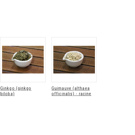
Déodorant
Déodorant stick
recharge bio éclat
rechargeable bio
de soleil Endro
éclat de soleil
Endro
Endro déodorant...
Endro déodorant...
8,90 €
10,90 €
Ginkgo (ginkgo
Guimauve (althaea
Gentiane (gent
biloba)
officinalis) - racine
lutea)