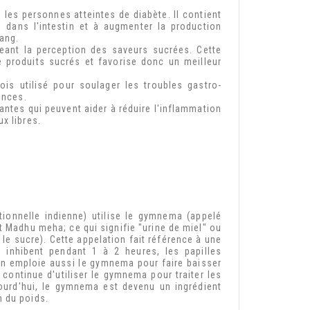
 les personnes atteintes de diabète. Il contient
 dans l'intestin et à augmenter la production
sang.
ant la perception des saveurs sucrées. Cette
e produits sucrés et favorise donc un meilleur
ois utilisé pour soulager les troubles gastro-
ences.
ntes qui peuvent aider à réduire l'inflammation
x libres.
ionnelle indienne) utilise le gymnema (appelé
 Madhu meha; ce qui signifie "urine de miel" ou
le sucre). Cette appelation fait référence à une
 inhibent pendant 1 à 2 heures, les papilles
on emploie aussi le gymnema pour faire baisser
ontinue d'utiliser le gymnema pour traiter les
ourd'hui, le gymnema est devenu un ingrédient
n du poids.