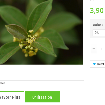
3,90
Sachet :
50g
Tweet
imer
Savoir Plus
Utilisation