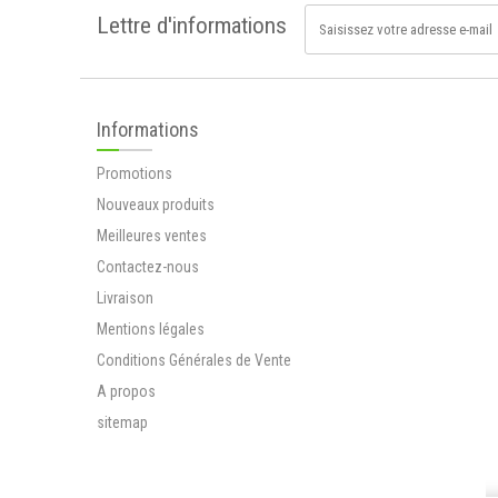
Lettre d'informations
Mélange de...
12,90 €
Ripple+ Power
Informations
Pods Recharge -
1000 Puffs
Promotions
Victime de son...
Nouveaux produits
12,90 €
Sabline (arenaria
Meilleures ventes
rubra)
Contactez-nous
La sabline...
Livraison
3,80 €
Mentions légales
Ripple+ Relax Pods
Conditions Générales de Vente
Recharge - 1000
Puffs
A propos
Ripple une...
sitemap
12,90 €
Tisane rénale Cure
de BREUSS