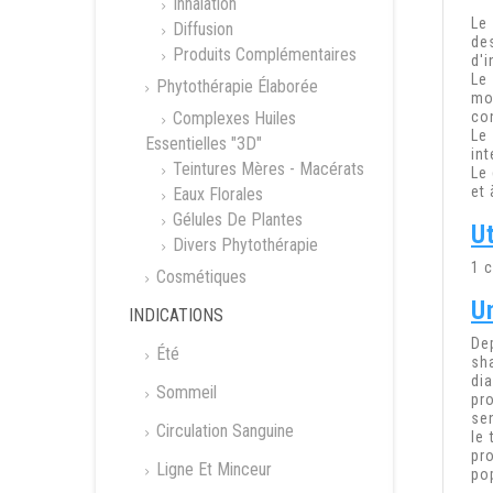
Inhalation
Le
Diffusion
de
Produits Complémentaires
d'i
L
e
Phytothérapie Élaborée
mo
Complexes Huiles
co
Le
Essentielles "3D"
int
Teintures Mères - Macérats
Le
et
Eaux Florales
Gélules De Plantes
Ut
Divers Phytothérapie
1 c
Cosmétiques
Un
INDICATIONS
De
Été
sh
di
Sommeil
pr
se
Circulation Sanguine
le
pr
Ligne Et Minceur
po