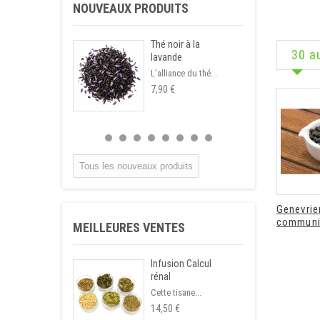
NOUVEAUX PRODUITS
Thé noir à la
30 a
lavande
L’alliance du thé...
7,90 €
Tous les nouveaux produits
Genevrie
communi
MEILLEURES VENTES
Infusion Calcul
rénal
Cette tisane...
14,50 €