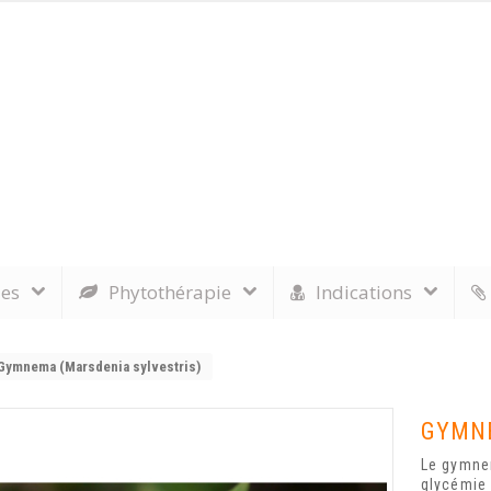
les
Phytothérapie
Indications
Gymnema (Marsdenia sylvestris)
GYMNE
Le gymnem
glycémie 